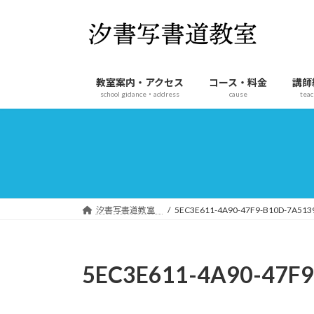
コ
ナ
ン
ビ
テ
ゲ
ン
ー
ツ
シ
教室案内・アクセス
コース・料金
講師
へ
ョ
school gidance・address
cause
teac
ス
ン
キ
に
ッ
移
プ
動
汐書写書道教室
5EC3E611-4A90-47F9-B10D-7A513
5EC3E611-4A90-47F