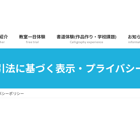
紹介
教室一日体験
書道体験(作品作り・学校課題)
お知
her
free trial
Calligraphy experience
informa
引法に基づく表示・プライバシ
バシーポリシー