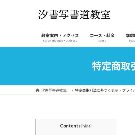
コ
ナ
ン
ビ
テ
ゲ
ン
ー
ツ
シ
教室案内・アクセス
コース・料金
講師
へ
ョ
school gidance・address
cause
teac
ス
ン
キ
に
ッ
移
特定商取
プ
動
汐書写書道教室
特定商取引法に基づく表示・プライ
Contents
[
hide
]