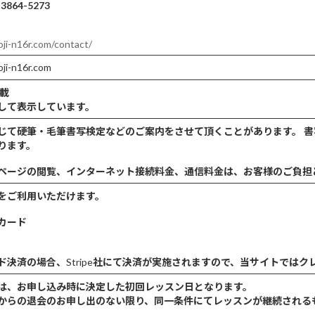
864-5273
メール
oji-n16r.com/contact/
oji-n16r.com
ページに記載
して表示しています。
じて硬筆・毛筆書写検定などのご案内をさせて頂くことがあります。
書
験料がかかります。
ページの閲覧、インターネット接続料金、通信料金は、お客様のご負担
をご利用いただけます。
カード
ド決済の場合、
Stripe
社にて決済が実施されますので、当サイトではク
は、お申し込み時に決定した初回レッスン日となります。
からの退会のお申し出のない限り、同一条件にてレッスンが継続され